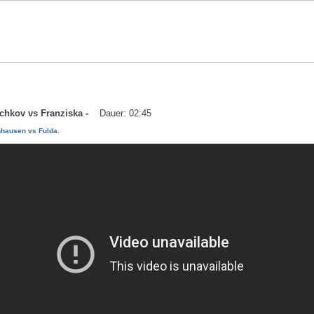
achkov vs Franziska -
Dauer: 02:45
hausen vs Fulda.