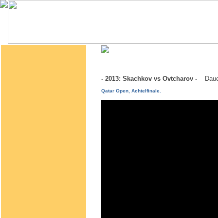
- 2013: Skachkov vs Ovtcharov -
Daue
Qatar Open, Achtelfinale.