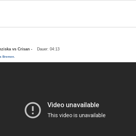
anziska vs Crisan -
Dauer: 04:13
vs Bremen.