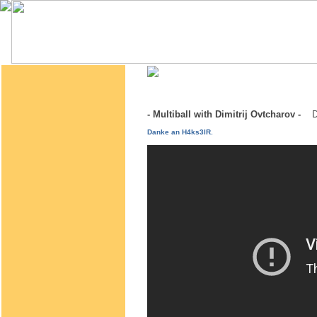
- Multiball with Dimitrij Ovtcharov -
D
Danke an H4ks3lR.