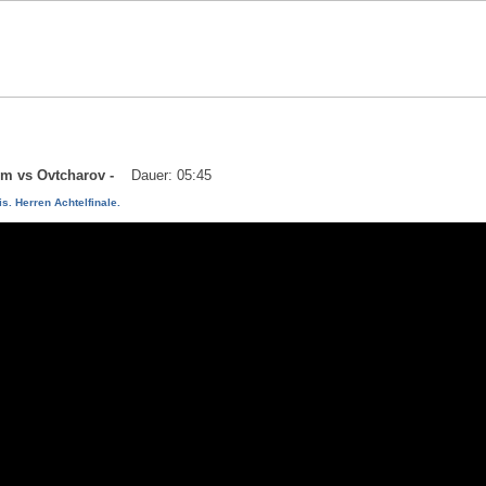
aum vs Ovtcharov -
Dauer: 05:45
s. Herren Achtelfinale.