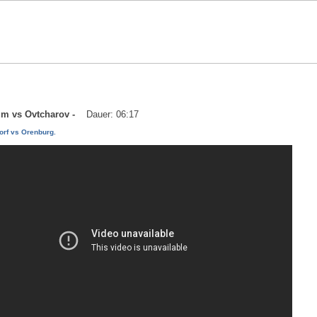
aum vs Ovtcharov -
Dauer: 06:17
orf vs Orenburg.