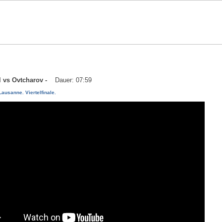
ll vs Ovtcharov -
Dauer: 07:59
ausanne. Viertelfinale.