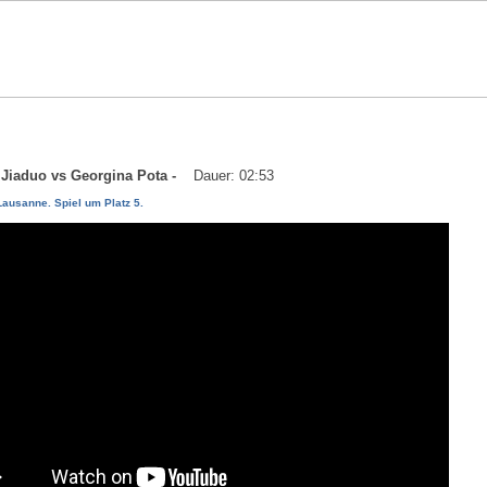
u Jiaduo vs Georgina Pota -
Dauer: 02:53
ausanne. Spiel um Platz 5.