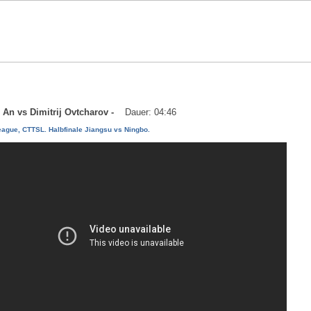
n An vs Dimitrij Ovtcharov -
Dauer: 04:46
ague, CTTSL. Halbfinale Jiangsu vs Ningbo.