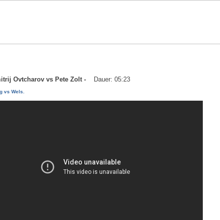
mitrij Ovtcharov vs Pete Zolt -
Dauer: 05:23
g vs Wels.