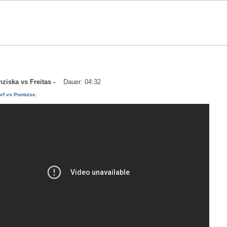
anziska vs Freitas -
Dauer: 04:32
rf vs Pontoise.