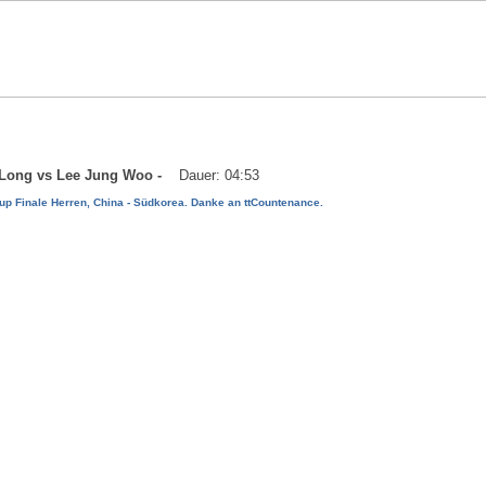
a Long vs Lee Jung Woo -
Dauer: 04:53
p Finale Herren, China - Südkorea. Danke an ttCountenance.