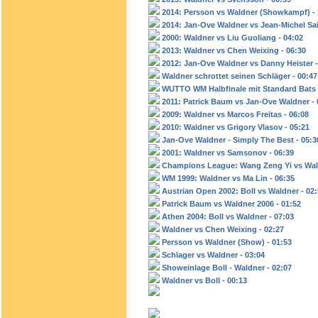
2014: Persson vs Waldner (Showkampf) - 
2014: Jan-Ove Waldner vs Jean-Michel Sai
2000: Waldner vs Liu Guoliang - 04:02
2013: Waldner vs Chen Weixing - 06:30
2012: Jan-Ove Waldner vs Danny Heister -
Waldner schrottet seinen Schläger - 00:47
WUTTO WM Halbfinale mit Standard Bats 
2011: Patrick Baum vs Jan-Ove Waldner - 
2009: Waldner vs Marcos Freitas - 06:08
2010: Waldner vs Grigory Vlasov - 05:21
Jan-Ove Waldner - Simply The Best - 05:3
2001: Waldner vs Samsonov - 06:39
Champions League: Wang Zeng Yi vs Wald
WM 1999: Waldner vs Ma Lin - 06:35
Austrian Open 2002: Boll vs Waldner - 02
Patrick Baum vs Waldner 2006 - 01:52
Athen 2004: Boll vs Waldner - 07:03
Waldner vs Chen Weixing - 02:27
Persson vs Waldner (Show) - 01:53
Schlager vs Waldner - 03:04
Showeinlage Boll - Waldner - 02:07
Waldner vs Boll - 00:13