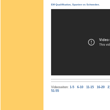
EM Qualifikation, Spanien vs Schweden.
Videoseiten:
1-5
6-10
11-15
16-20
2
51-55