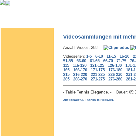
Videosammlungen mit mehr
Anzahl Videos: 288
Videoseiten:
1-5
6-10
11-15
16-20
2
51-55
56-60
61-65
66-70
71-75
76-
115
116-120
121-125
126-130
131-1
165
166-170
171-175
176-180
181-1
215
216-220
221-225
226-230
231-2
265
266-270
271-275
276-280
281-2
- Table Tennis Elegance. -
Dauer: 05:
Just beautiful. Thanks to H4ks3lR.