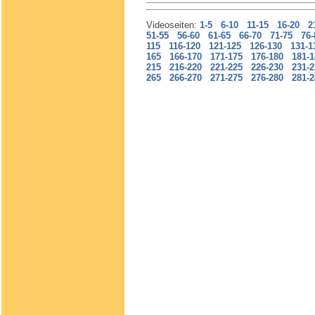
Videoseiten:
1-5
6-10
11-15
16-20
2
51-55
56-60
61-65
66-70
71-75
76-
115
116-120
121-125
126-130
131-1
165
166-170
171-175
176-180
181-1
215
216-220
221-225
226-230
231-2
265
266-270
271-275
276-280
281-2