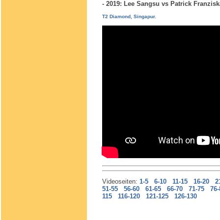
- 2019: Lee Sangsu vs Patrick Franzi
T2 Diamond, Singapur.
Videoseiten:
1-5
6-10
11-15
16-20
2
51-55
56-60
61-65
66-70
71-75
76-
115
116-120
121-125
126-130