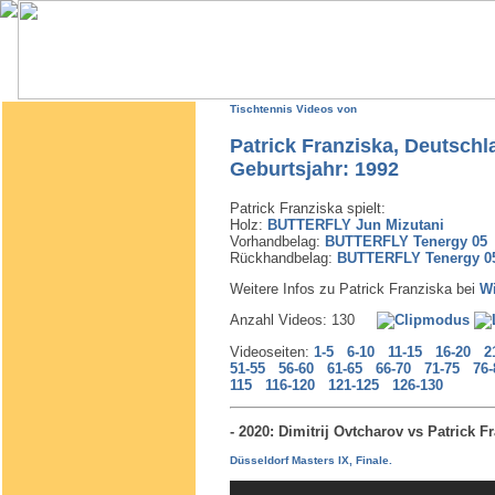
Tischtennis Videos von
Patrick Franziska, Deutschl
Geburtsjahr: 1992
Patrick Franziska spielt:
Holz:
BUTTERFLY Jun Mizutani
Vorhandbelag:
BUTTERFLY Tenergy 05
Rückhandbelag:
BUTTERFLY Tenergy 0
Weitere Infos zu Patrick Franziska bei
Wi
Anzahl Videos: 130
Videoseiten:
1-5
6-10
11-15
16-20
2
51-55
56-60
61-65
66-70
71-75
76-
115
116-120
121-125
126-130
- 2020: Dimitrij Ovtcharov vs Patrick
Düsseldorf Masters IX, Finale.