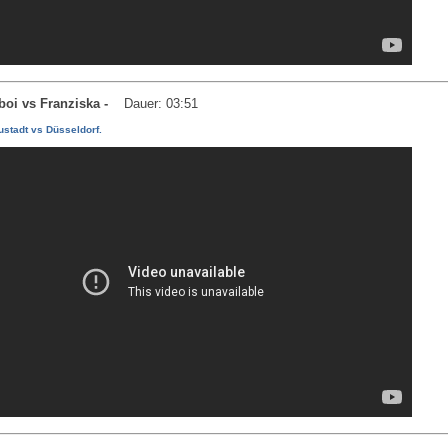
uboi vs Franziska -
Dauer: 03:51
stadt vs Düsseldorf.