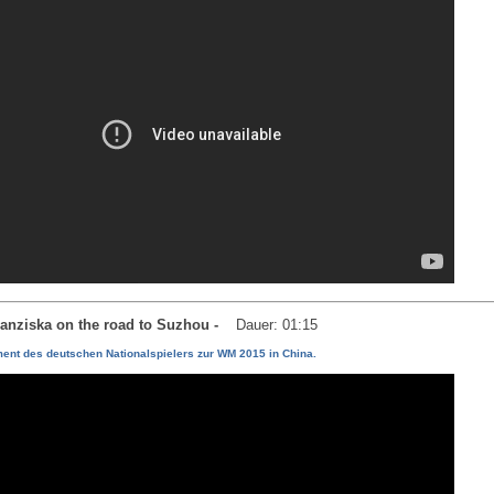
Franziska on the road to Suzhou -
Dauer: 01:15
ent des deutschen Nationalspielers zur WM 2015 in China.