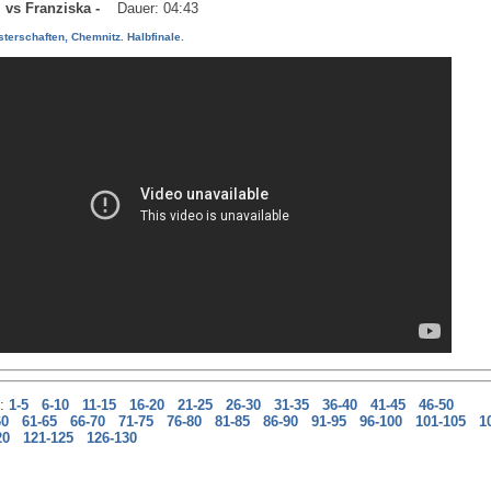
ll vs Franziska -
Dauer: 04:43
terschaften, Chemnitz. Halbfinale.
n:
1-5
6-10
11-15
16-20
21-25
26-30
31-35
36-40
41-45
46-50
60
61-65
66-70
71-75
76-80
81-85
86-90
91-95
96-100
101-105
1
20
121-125
126-130