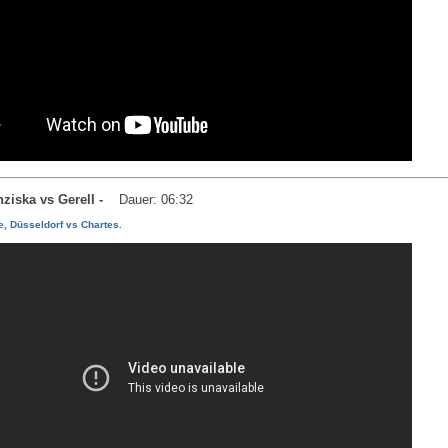
anziska vs Gerell -
Dauer: 06:32
e, Düsseldorf vs Chartes.