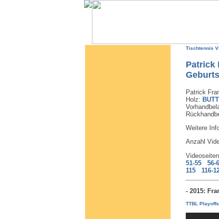
Tischtennis V
Patrick
Geburts
Patrick Fran
Holz:
BUTT
Vorhandbel
Rückhandb
Weitere Inf
Anzahl Vi
Videoseite
51-55
56-
115
116-1
- 2015: Fr
TTBL Playoffs