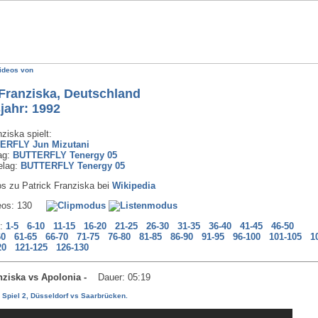
ideos von
 Franziska, Deutschland
jahr: 1992
ziska spielt:
ERFLY Jun Mizutani
ag:
BUTTERFLY Tenergy 05
elag:
BUTTERFLY Tenergy 05
os zu Patrick Franziska bei
Wikipedia
deos: 130
n:
1-5
6-10
11-15
16-20
21-25
26-30
31-35
36-40
41-45
46-50
60
61-65
66-70
71-75
76-80
81-85
86-90
91-95
96-100
101-105
1
20
121-125
126-130
anziska vs Apolonia -
Dauer: 05:19
 Spiel 2, Düsseldorf vs Saarbrücken.