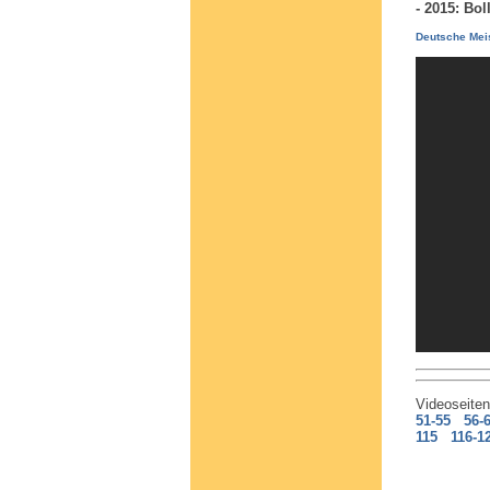
- 2015: Bo
Deutsche Meis
Videoseite
51-55
56-
115
116-1