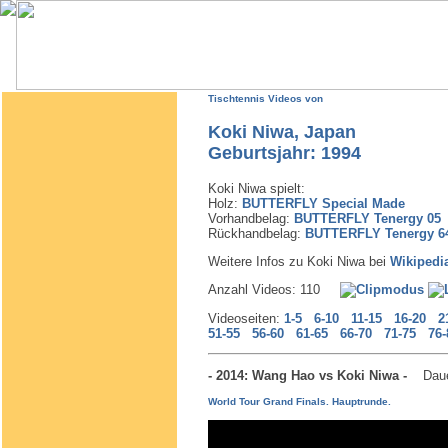
Tischtennis Videos von
Koki Niwa, Japan
Geburtsjahr: 1994
Koki Niwa spielt:
Holz:
BUTTERFLY Special Made
Vorhandbelag:
BUTTERFLY Tenergy 05
Rückhandbelag:
BUTTERFLY Tenergy 6
Weitere Infos zu Koki Niwa bei
Wikipedi
Anzahl Videos: 110
Videoseiten:
1-5
6-10
11-15
16-20
2
51-55
56-60
61-65
66-70
71-75
76-
- 2014: Wang Hao vs Koki Niwa -
Daue
World Tour Grand Finals. Hauptrunde.