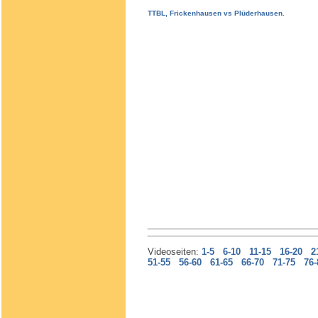
TTBL, Frickenhausen vs Plüderhausen.
Videoseiten:
1-5
6-10
11-15
16-20
2
51-55
56-60
61-65
66-70
71-75
76-