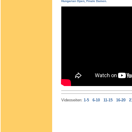
Hungarian Open, Finale Damen.
Videoseiten:
1-5
6-10
11-15
16-20
2