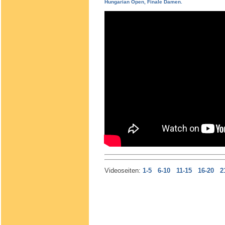
Hungarian Open, Finale Damen.
Videoseiten:
1-5
6-10
11-15
16-20
2