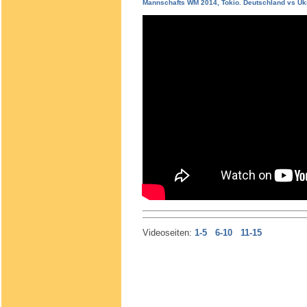
Mannschafts WM 2014, Tokio. Deutschland vs Uk
Videoseiten:
1-5
6-10
11-15