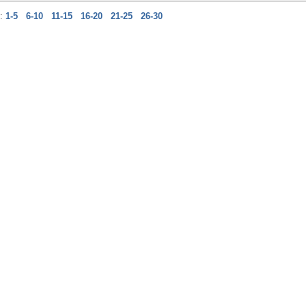
n:
1-5
6-10
11-15
16-20
21-25
26-30
afeltennis tennistavolo Tenis de Mesa Table Tennis Wettkampfs