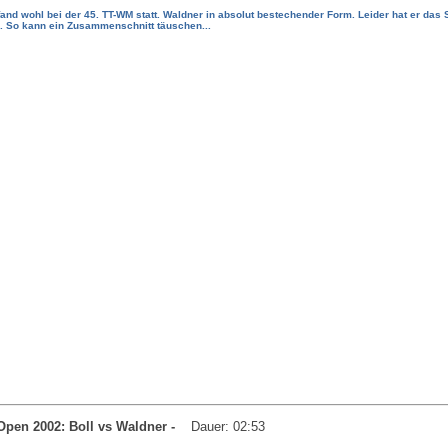
fand wohl bei der 45. TT-WM statt. Waldner in absolut bestechender Form. Leider hat er das
. So kann ein Zusammenschnitt täuschen...
 Open 2002: Boll vs Waldner -
Dauer: 02:53