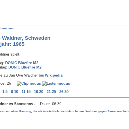
ideos von
e Waldner, Schweden
jahr: 1965
dner spielt:
ag:
DONIC Bluefire M2
elag:
DONIC Bluefire M2
fos zu Jan Ove Waldner bei
Wikipedia
deos: 26
n:
1-5
6-10
11-15
16-20
21-25
26-30
aldner vs Samsonov -
Dauer: 06:39
sen mit einer Paarung, die wir tatsächlich noch nicht hatten. Waldner gegen Samsonov bei